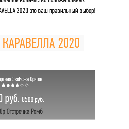
VELLA 2020 это ваш правильный выбор!
Н КАРАВЕЛЛА 2020
артная ЭкоКожа Оригон
★★★★☆☆
0 руб.
.
8500 руб
0р Отстрочка Ромб